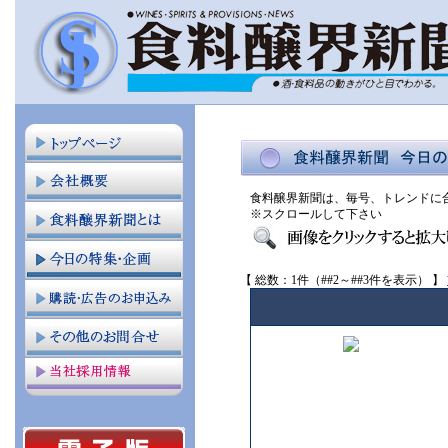
食料醸界新聞は、毎号、トレンドに
※スクロールして下さい
【 総数：1件（##2～##3件を表示） 】