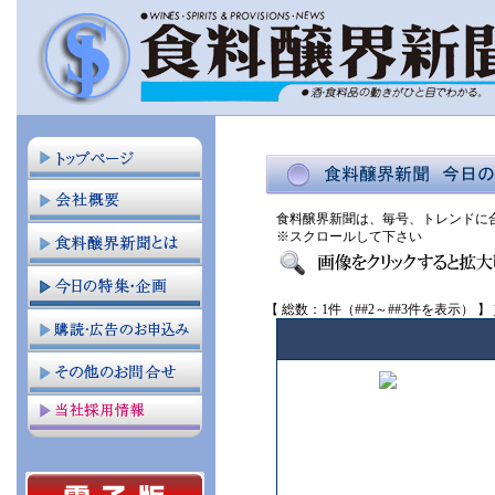
食料醸界新聞は、毎号、トレンドに
※スクロールして下さい
【 総数：1件（##2～##3件を表示） 】