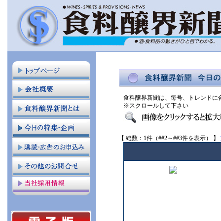
食料醸界新聞は、毎号、トレンドに
※スクロールして下さい
【 総数：1件（##2～##3件を表示） 】