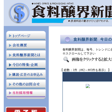
食料醸界新聞は、毎号、トレンドに
※スクロールして下さい
【 総数：1件（##2～##3件を表示） 】