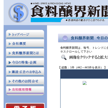
食料醸界新聞は、毎号、トレンドに
※スクロールして下さい
【 総数：1件（##2～##3件を表示） 】