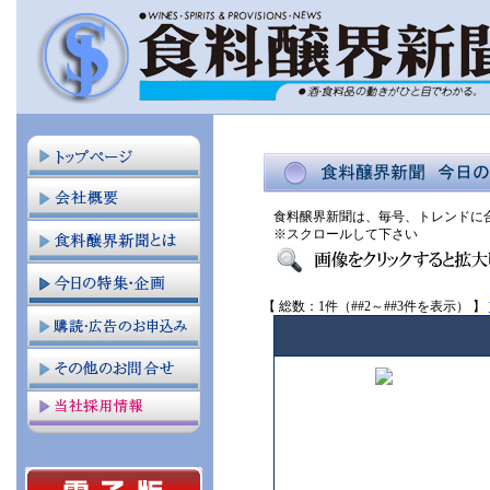
食料醸界新聞は、毎号、トレンドに
※スクロールして下さい
【 総数：1件（##2～##3件を表示） 】