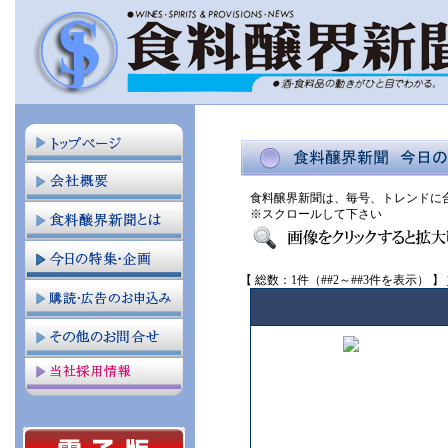
食料醸界新聞は、毎号、トレンドに
※スクロールして下さい
【 総数：1件（##2～##3件を表示） 】