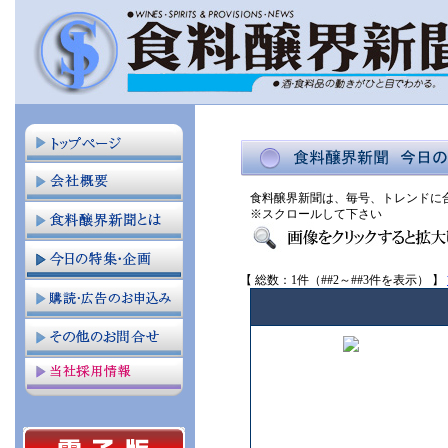
食料醸界新聞は、毎号、トレンドに
※スクロールして下さい
【 総数：1件（##2～##3件を表示） 】