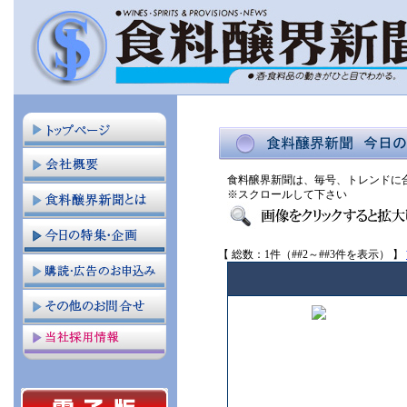
食料醸界新聞は、毎号、トレンドに
※スクロールして下さい
【 総数：1件（##2～##3件を表示） 】