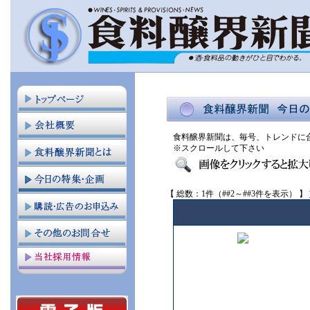
食料醸界新聞は、毎号、トレンドに
※スクロールして下さい
【 総数：1件（##2～##3件を表示） 】