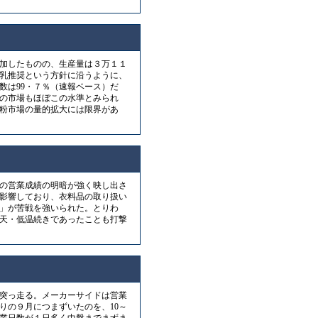
加したものの、生産量は３万１１
母乳推奨という方針に沿うように、
数は99・７％（速報ベース）だ
際の市場もほぼこの水準とみられ
粉市場の量的拡大には限界があ
の営業成績の明暗が強く映し出さ
影響しており、衣料品の取り扱い
」が苦戦を強いられた。とりわ
天・低温続きであったことも打撃
突っ走る。メーカーサイドは営業
りの９月につまずいたのを、10～