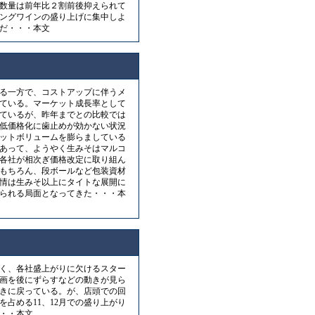
数量は前年比２割前後抑えられて
ングワインの盛り上げに集中しよ
だ・・・本文
る一方で、コストアップに伴うメ
ている。マーケット成長率として
ているが、昨年までとの比較では
低価格化に歯止めが効かない状況
ットボリュームを膨らましている
あって、ようやく生みそはマルコ
各社が相次ぎ価格改定に取り組ん
もちろん、段ボールなど包装資材
情は生みそ以上にタイトな展開に
られる局面となってきた・・・本
く、各社盛上がりに欠けるスター
画を後にずらすなどの動きが見ら
動きに戻っている。が、店頭での回
を占める11、12月での盛り上がり
・・本文