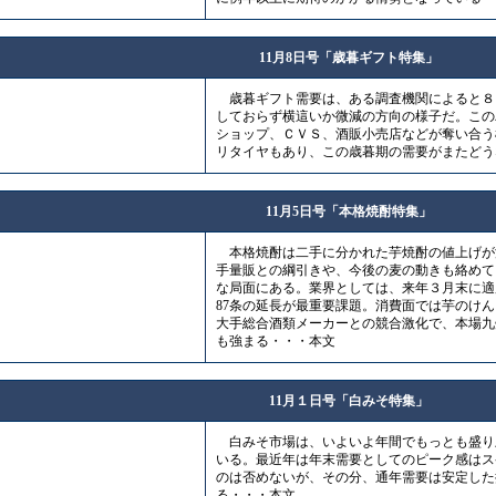
11月8日号「歳暮ギフト特集」
歳暮ギフト需要は、ある調査機関によると８
しておらず横這いか微減の方向の様子だ。この
ショップ、ＣＶＳ、酒販小売店などが奪い合う
リタイヤもあり、この歳暮期の需要がまたどう
11月5日号「本格焼酎特集」
本格焼酎は二手に分かれた芋焼酎の値上げが
手量販との綱引きや、今後の麦の動きも絡めて
な局面にある。業界としては、来年３月末に適
87条の延長が最重要課題。消費面では芋のけ
大手総合酒類メーカーとの競合激化で、本場九
も強まる・・・本文
11月１日号「白みそ特集」
白みそ市場は、いよいよ年間でもっとも盛り
いる。最近年は年末需要としてのピーク感はス
のは否めないが、その分、通年需要は安定した
る・・・本文