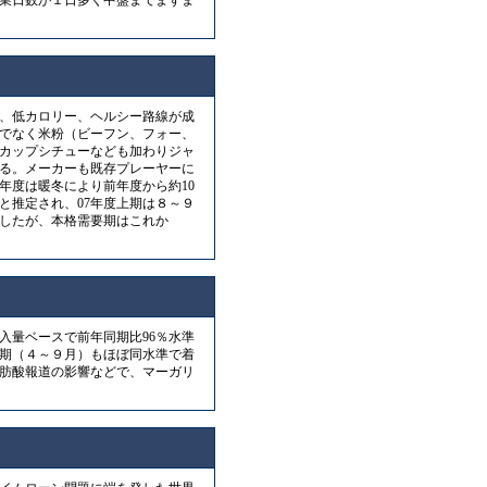
営業日数が１日多く中盤までまずま
、低カロリー、ヘルシー路線が成
でなく米粉（ビーフン、フォー、
カップシチューなども加わりジャ
る。メーカーも既存プレーヤーに
年度は暖冬により前年度から約10
と推定され、07年度上期は８～９
したが、本格需要期はこれか
入量ベースで前年同期比96％水準
期（４～９月）もほぼ同水準で着
肪酸報道の影響などで、マーガリ