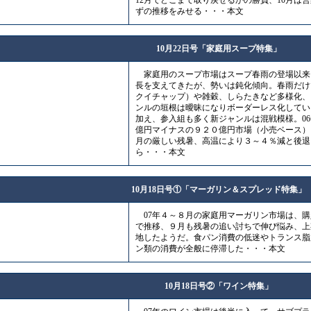
12月でどこまで取り戻せるかの勝負、10月は
ずの推移をみせる・・・本文
10月22日号「家庭用スープ特集」
家庭用のスープ市場はスープ春雨の登場以来
長を支えてきたが、勢いは鈍化傾向。春雨だけ
クイチャップ）や雑穀、しらたきなど多様化、
ンルの垣根は曖昧になりボーダーレス化してい
加え、参入組も多く新ジャンルは混戦模様。06
億円マイナスの９２０億円市場（小売ベース）
月の厳しい残暑、高温により３～４％減と後退
ら・・・本文
10月18日号①「マーガリン＆スプレッド特集」
07年４～８月の家庭用マーガリン市場は、購
で推移、９月も残暑の追い討ちで伸び悩み、上
地したようだ。食パン消費の低迷やトランス脂
ン類の消費が全般に停滞した・・・本文
10月18日号②「ワイン特集」