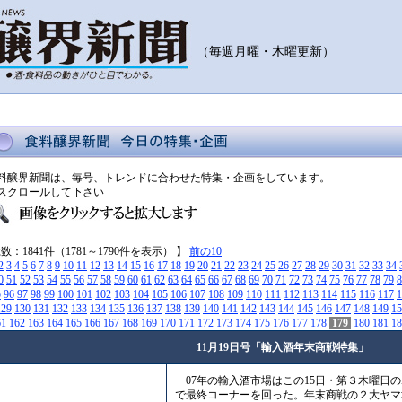
（毎週月曜・木曜更新）
料醸界新聞は、毎号、トレンドに合わせた特集・企画をしています。
スクロールして下さい
総数：1841件（1781～1790件を表示） 】
前の10
2
3
4
5
6
7
8
9
10
11
12
13
14
15
16
17
18
19
20
21
22
23
24
25
26
27
28
29
30
31
32
33
34
0
51
52
53
54
55
56
57
58
59
60
61
62
63
64
65
66
67
68
69
70
71
72
73
74
75
76
77
78
79
8
5
96
97
98
99
100
101
102
103
104
105
106
107
108
109
110
111
112
113
114
115
116
117
1
129
130
131
132
133
134
135
136
137
138
139
140
141
142
143
144
145
146
147
148
149
15
61
162
163
164
165
166
167
168
169
170
171
172
173
174
175
176
177
178
179
180
181
18
11月19日号「輸入酒年末商戦特集」
07年の輸入酒市場はこの15日・第３木曜日の
で最終コーナーを回った。年末商戦の２大ヤマ