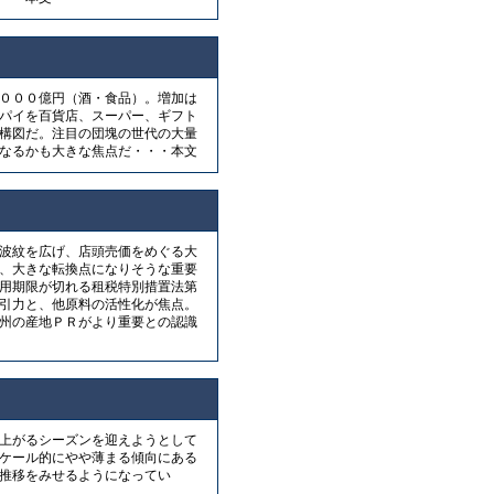
０００億円（酒・食品）。増加は
パイを百貨店、スーパー、ギフト
構図だ。注目の団塊の世代の大量
なるかも大きな焦点だ・・・本文
波紋を広げ、店頭売価をめぐる大
、大きな転換点になりそうな重要
用期限が切れる租税特別措置法第
ん引力と、他原料の活性化が焦点。
州の産地ＰＲがより重要との認識
上がるシーズンを迎えようとして
ケール的にやや薄まる傾向にある
推移をみせるようになってい