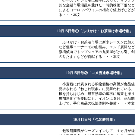
07年のワイン市場は後半に入って、サブプラ
的な金融市場混乱を受けた一時的株価下落など
によるヨーロッパワインの相次ぐ値上げなどが
る・・・本文
10月15日号①「ふりかけ・お茶漬け市場特集」
ふりかけ・お茶漬市場は新米シーズンに加え
など催事コーナーでの山積み、エンド展開など
微増傾向でトップシェアの丸美屋がけん引、創
のりたま」などが貢献する・・・本文
10月15日号②「コメ流通市場特集」
小麦粉に代表される穀物価格の高騰が食品値
要求される〝ねじれ現象〟に見舞われている。
模を持ちはじめ、経営効率の追求に施策を振り
層加速化する要因にも。イオンは５月、商品開
上げて、手印商品の拡販体制を整備・・・本文
10月11日号「包装餅特集」
包装餅商戦がシーズンインして、１カ月が経