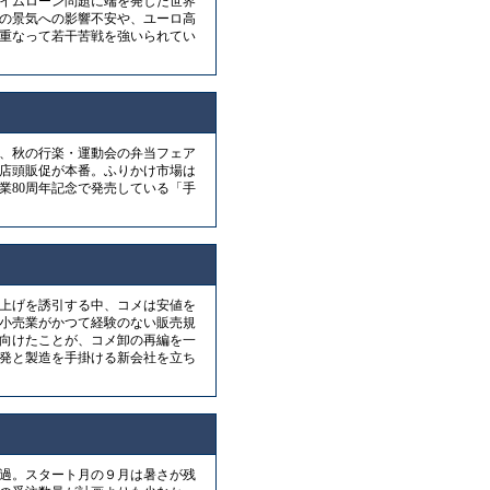
イムローン問題に端を発した世界
の景気への影響不安や、ユーロ高
重なって若干苦戦を強いられてい
、秋の行楽・運動会の弁当フェア
店頭販促が本番。ふりかけ市場は
業80周年記念で発売している「手
上げを誘引する中、コメは安値を
小売業がかつて経験のない販売規
向けたことが、コメ卸の再編を一
発と製造を手掛ける新会社を立ち
過。スタート月の９月は暑さが残