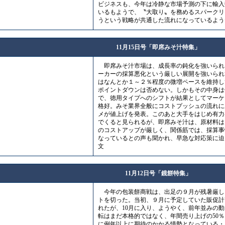
ビジネスも、今年は冷静な市場予測の下に輸入
いるもようで、〝大取り〟を務めるスパークリ
うという戦略が共通した流れになっているよう
11月15日号「即席みそ汁特集」
即席みそ汁市場は、成長率の鈍化を強いられ
ーカーの採算悪化という厳しい展開を強いられ
はなんとか１～２％程度の微増ペースを維持し
ポイントダウンは否めない。しかもその中身は
で、徳用タイプへのシフトが結果としてマーケ
格好。みそ業界全般にコストプッシュの流れに
メが値上げを発表。このあと大手をはじめ有力
でくると見られるが、即席みそ汁は、原材料は
のコストアップが厳しく、関係筋では、採算事
なっているとの声も聞かれ、早急な対応策に迫
文
11月12日号「鏡餅特集」
今年の包装餅商戦は、出足の９月が残暑厳し
トを切った。当初、９月に予定していた販促計
れたが、10月に入り、ようやく、前年並みの
転はまだ本格的ではなく、年間売り上げの50％
に例年以上に期待のかかる情勢となっている・