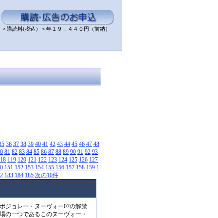
＜購読料(税込）＞年１９，４４０円（前納）
35
36
37
38
39
40
41
42
43
44
45
46
47
48
0
81
82
83
84
85
86
87
88
89
90
91
92
93
18
119
120
121
122
123
124
125
126
127
0
151
152
153
154
155
156
157
158
159
1
2
183
184
185
次の10件
ボジョレー・ヌーヴォー07の解禁
場の一つであるこのヌーヴォー・