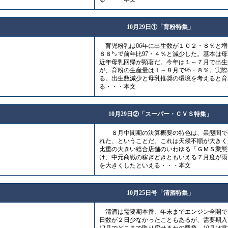
10月29日①「育粉特集」
育児粉乳は06年に出生数が１０２・８％と増
８８㌧で前年比97・４％と減少した。基本は
近年母乳回帰が顕著だ。今年は１～７月で出生
が、育粉の生産量は１～８月で95・８％。実
る。出生数減少と母乳推奨の環境を考えると育
る・・・本文
10月29日②「スーパー・ＣＶＳ特集」
８月中間期の決算概要の特色は、業態間で
れた、ということだ。これは天候不順が大きく
比重の大きい総合店舗のいわゆる「ＧＭＳ業態
け、中元商戦の稼ぎどきともいえる７月度が雨
を大きくしたといえる・・・本文
10月25日号「清酒特集」
清酒は需要期本番、年末までエンジン全開で
日数が２日少なかったこともあるが、需要期入