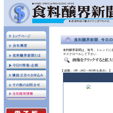
食料醸界新聞は、毎号、トレンドに
※スクロールして下さい
【 総数：1件（##2～##3件を表示） 】