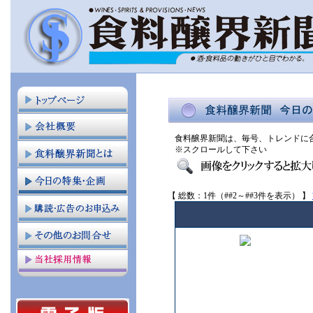
食料醸界新聞は、毎号、トレンドに
※スクロールして下さい
【 総数：1件（##2～##3件を表示） 】