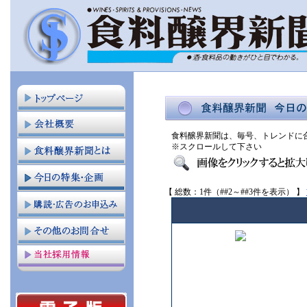
食料醸界新聞は、毎号、トレンドに
※スクロールして下さい
【 総数：1件（##2～##3件を表示） 】